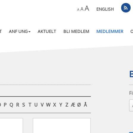
A
A
ENGLISH
A
T
ANF UNG
AKTUELT
BLI MEDLEM
MEDLEMMER
F
O
P
Q
R
S
T
U
V
W
X
Y
Z
Æ
Ø
Å