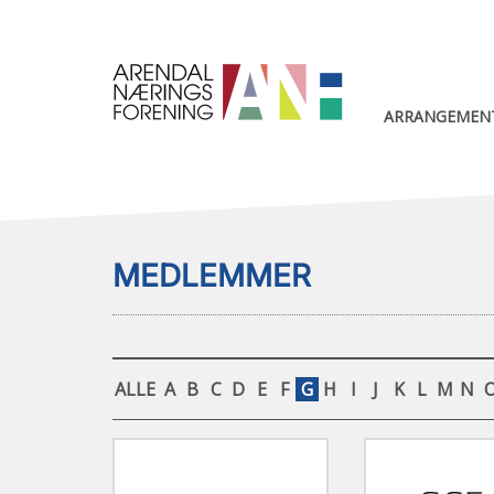
ARRANGEMEN
MEDLEMMER
ALLE
A
B
C
D
E
F
G
H
I
J
K
L
M
N