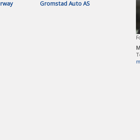
orway
Gromstad Auto AS
F
M
T
m