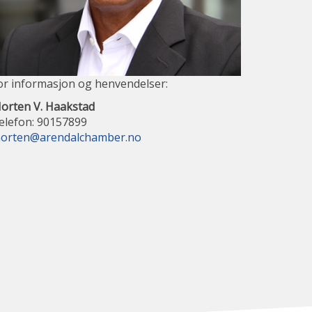
or informasjon og henvendelser:
orten V. Haakstad
elefon: 90157899
orten@arendalchamber.no